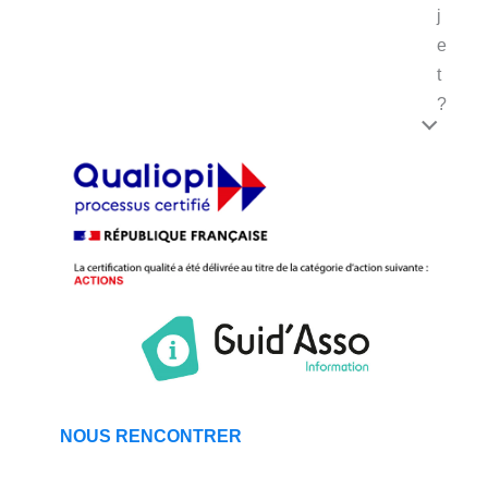
j
e
t
?
NOUS RENCONTRER