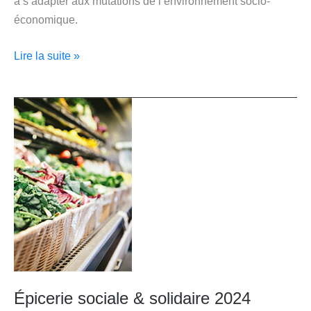
à s’adapter aux mutations de l’environnement socio-
économique.
Lire la suite »
Épicerie
sociale
&
solidaire
2024
Épicerie sociale & solidaire 2024