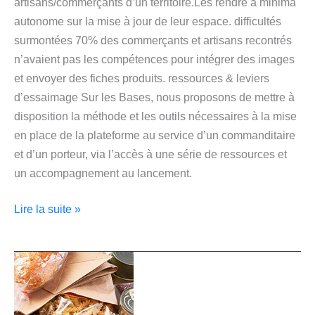
artisans/commerçants d’un territoire.Les rendre à minima
autonome sur la mise à jour de leur espace. difficultés
surmontées 70% des commerçants et artisans recontrés
n’avaient pas les compétences pour intégrer des images
et envoyer des fiches produits. ressources & leviers
d’essaimage Sur les Bases, nous proposons de mettre à
disposition la méthode et les outils nécessaires à la mise
en place de la plateforme au service d’un commanditaire
et d’un porteur, via l’accès à une série de ressources et
un accompagnement au lancement.
Lire la suite »
Épicerie
sociale
&