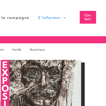
Con
à la campagne
S’informer
tact
ion
Famille
Numérique