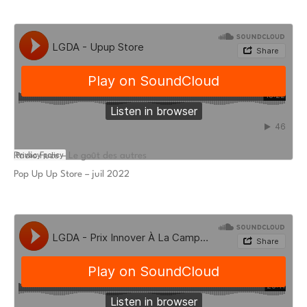
Radio Fuze – Le goût des autres
Pop Up Up Store – juil 2022