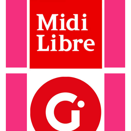
Nous sommes un lieu de réponses
pour des besoins qui...
Lire l'article
Décembre 2024
Une épicerie solidaire ouvre ses
portes avant...
Lire l'article