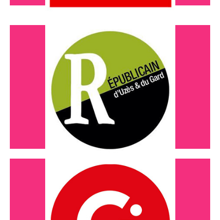
Décembre 2023
Une aide pour tous les parents
Lire l'article
Novembre 2023
Maëlla goasdoue expose au 21