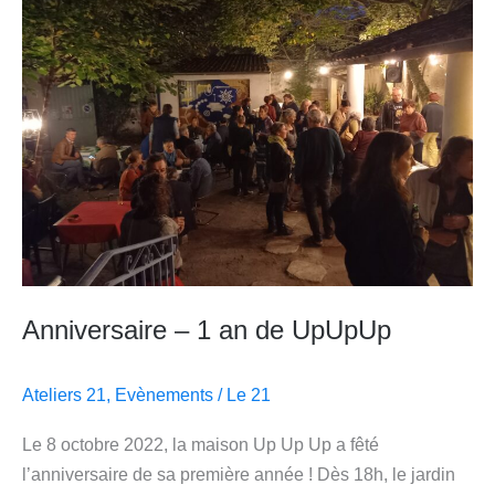
1
an
de
UpUpUp
Anniversaire – 1 an de UpUpUp
Ateliers 21
,
Evènements
/
Le 21
Le 8 octobre 2022, la maison Up Up Up a fêté
l’anniversaire de sa première année ! Dès 18h, le jardin