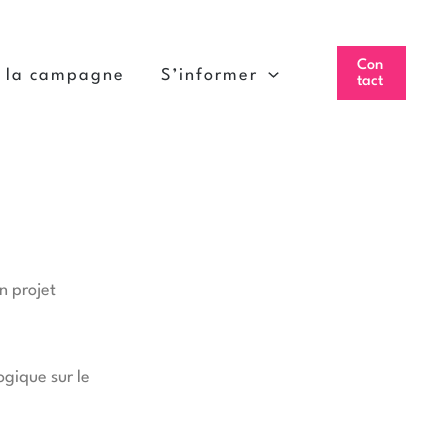
Con
à la campagne
S’informer
tact
n projet
ogique sur le