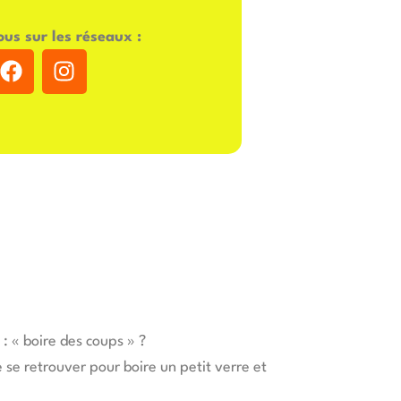
us sur les réseaux :
F
I
a
n
c
s
e
t
b
a
o
g
o
r
k
a
m
: « boire des coups » ?
 se retrouver pour boire un petit verre et