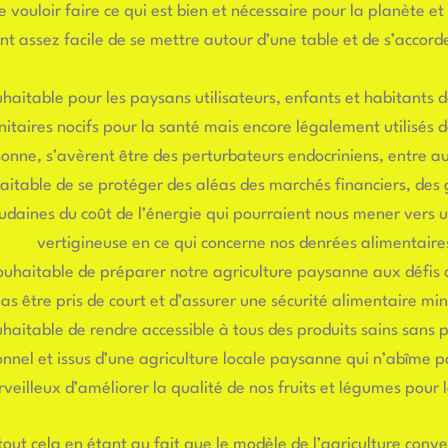
ouloir faire ce qui est bien et nécessaire pour la planète et
ent assez facile de se mettre autour d’une table et de s’accorde
uhaitable pour les paysans utilisateurs, enfants et habitants 
taires nocifs pour la santé mais encore légalement utilisés do
sonne, s’avèrent être des perturbateurs endocriniens, entre a
haitable de se protéger des aléas des marchés financiers, des
daines du coût de l’énergie qui pourraient nous mener vers 
vertigineuse en ce qui concerne nos denrées alimentaire
souhaitable de préparer notre agriculture paysanne aux défis
s être pris de court et d’assurer une sécurité alimentaire mini
uhaitable de rendre accessible à tous des produits sains sans pe
onnel et issus d’une agriculture locale paysanne qui n’abîme p
rveilleux d’améliorer la qualité de nos fruits et légumes pour 
ut cela en étant au fait que le modèle de l’agriculture conv