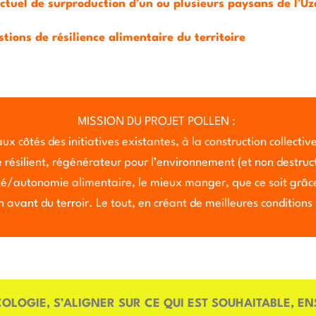
tuel de surproduction d’un ou plusieurs paysans de l’Uz
tions de résilience alimentaire du territoire
MISSION DU PROJET POLLEN :
aux côtés des initiatives existantes, à la construction collect
résilient, régénérateur pour l’environnement (et non destructe
té/autonomie alimentaire, le mieux manger, que ce soit grâce
avant du terroir. Le tout, en créant de meilleures conditions
OLOGIE, S’ALIGNER SUR CE QUI EST SOUHAITABLE, E