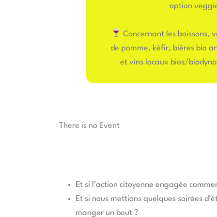
option veggie
Concernant les boissons, v
de pomme, kéfir, bières bio a
et vins locaux bios/biody
There is no Event
Et si l’action citoyenne engagée commenç
Et si nous mettions quelques soirées d’ét
manger un bout ?