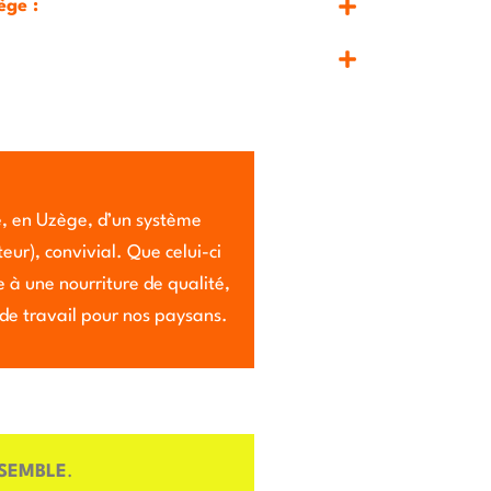
ège :
ive, en Uzège, d’un système
ur), convivial. Que celui-ci
 à une nourriture de qualité,
 de travail pour nos paysans.
NSEMBLE
.