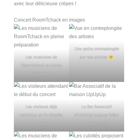
avec leur délicieuse crèpes !
Concert RoomTchack en images
Une petite contreplongée
Les musiciens de
sur nos artistes
RoomTchack en pleine
préparation
Les visiteurs déjà
La Bar Associatif
nombreux en fin d’après-
d’UpUpUp toujours fidèle
midi
au poste !