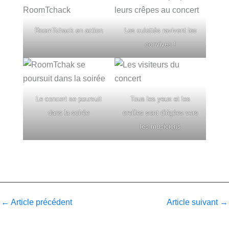
RoomTchack en action
Les culottés ravivent les
convives !
Le concert se poursuit
Tous les yeux et les
dans la soirée
oreilles sont dirigées vers
les musiciens
←
Article précédent
Article suivant
→