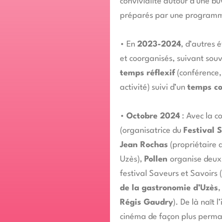
convivialité autour d’une b
préparés par une programma
•
En
2023-2024
, d’autres
et coorganisés, suivant sou
temps réflexif
(conférence,
activité) suivi d’un
temps co
•
Octobre 2024
: Avec la c
(organisatrice du
Festival 
Jean Rochas
(propriétaire 
Uzès),
Pollen
organise deux 
festival Saveurs et Savoirs (
de la gastronomie d’Uzès
,
Régis Gaudry
). De là naît l
cinéma de façon plus perma