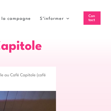
Con
à la campagne
S’informer
tact
Capitole
lle au Café Capitole (café