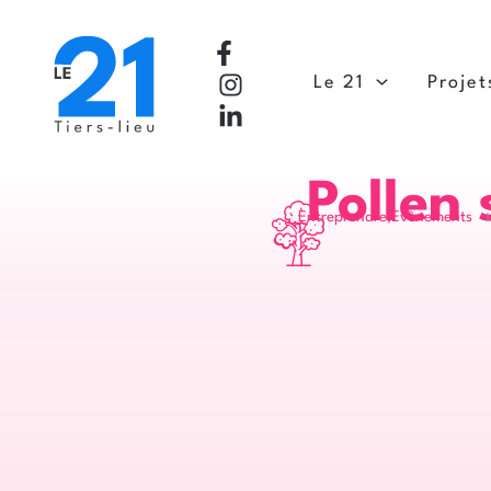
Aller
au
contenu
Le 21
Projet
Pollen 
Entreprendre
,
Evènements