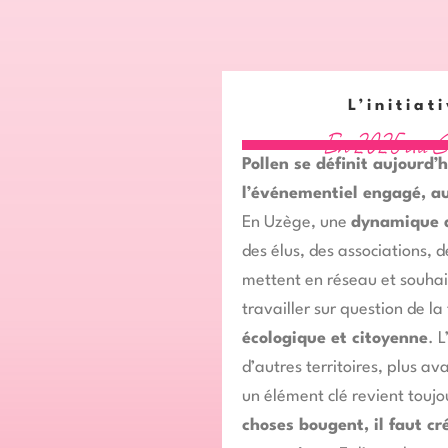
L’initiat
E
n
2
0
2
5
a
u
C
Pollen se définit aujourd
l’événementiel engagé, au 
En Uzège, une
dynamique d
des élus, des associations, d
mettent en réseau et souhai
travailler sur question de la
écologique et citoyenne
. 
d’autres territoires, plus a
un élément clé revient toujo
choses
bougent, il faut cr