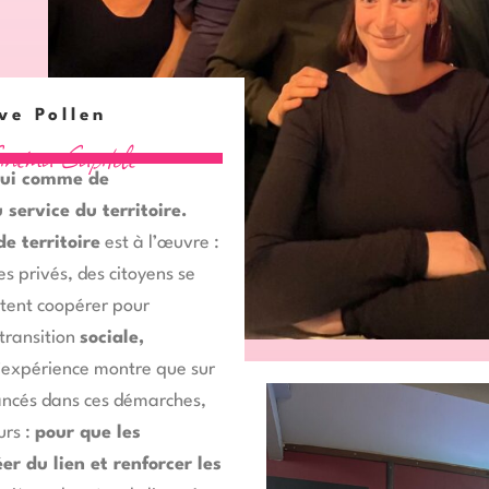
ive Pollen
i
n
é
m
a
C
a
p
i
t
o
l
e
’hui comme de
service du territoire.
e territoire
est à l’œuvre :
es privés, des citoyens se
tent coopérer pour
 transition
sociale,
L’expérience montre que sur
vancés dans ces démarches,
urs :
pour que les
éer du lien et renforcer les