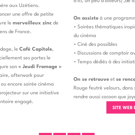
d’ici, un peu d’ailleurs) ,de 
chère aux Uzétiens.
ancer une offre de petite
On assiste
à une programm
vre le
merveilleux zinc
de
•
Soirées thématiques insp
iens de France.
du cinéma
•
Ciné des possibles
odage, le
Café Capitole
,
•
Discussions de comptoir a
iciellement ses portes le
•
Temps dédiés à des initiat
gure son
« Jeudi Fromage »
ire, afterwork pour
On se retrouve
et
se renc
s ou encore soirée cinéma
Rouge feutré velours, dans s
rojecteur sur une initiative
rendre aussi cocoon que joy
entaire engagé.
SITE WEB