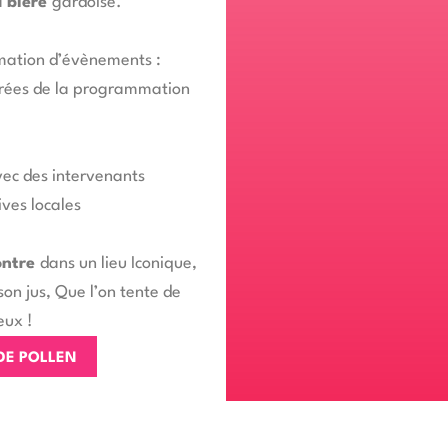
la
bière
gardoise.
ation d’évènements :
irées de la programmation
vec des intervenants
ives locales
ontre
dans un lieu Iconique,
on jus, Que l’on tente de
eux !
 DE POLLEN