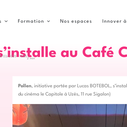
s
Formation
Nos espaces
Innover 
s’installe au Café 
13/03/2025
10:35
2 min
Pollen
, initiative portée par Lucas BOTEBOL, s’insta
du cinéma le Capitole à Uzès, 11 rue Sigalon)