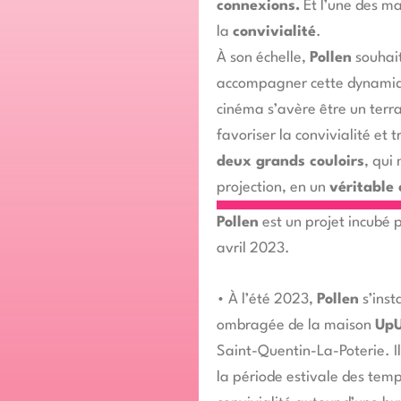
connexions.
Et l’une des man
la
convivialité
.
À son échelle,
Pollen
souhait
accompagner cette dynamiq
cinéma s’avère être un terra
favoriser la convivialité et 
deux
grands couloirs
, qui
projection, en un
véritable
Pollen
est un projet incubé 
avril 2023.
•
À l’été 2023,
Pollen
s’inst
ombragée de la maison
Up
Saint-Quentin-La-Poterie. Il
la période estivale des temp