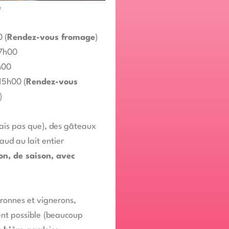
e
 (
Rendez-vous fromage
)
17h00
h00
15h00 (
Rendez-vous
)
is pas que), des gâteaux
aud au lait entier
on, de saison, avec
ronnes et vignerons,
ent possible
(beaucoup