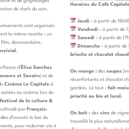
uvette et de grignotages
Horaires du Café Capitol
tion de chefs du coin.
Jeudi
– à partir de 18h00
 événements sont organisés
Vendredi
– à partir de 
vent la même recette : un
Samedi
– à partir de 17
 film, documentaire,
Dimanche
– à partir de 
nvivial
.
brioche et chocolat chaud
onfiance d’
Élisa Sanchez
On mange :
des
soupes
(ma
Saveurs
et Savoirs
) et de
réconfortants et chocolat ch
du
Cinéma Le Capitole
à
gardois. Le tout :
fait mais
soirées au cinéma lors du
priorité au bio et local.
festival de la
culture &
 cofondé par
François-
On boit :
des
vins
de vigne
’idée d’investir le bar du
travaillé le plus naturellem
nente, pour redonner vie à