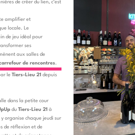
ières de créer du lien, c’est
e amplifier et
ue locale. Le
in de jeu idéal pour
transformer ses
 mènent aux salles de
 carrefour de
rencontres
.
par le
Tiers-Lieu 21
depuis
alle dans la petite cour
UpUp
du
Tiers-Lieu 21
à
 y organise chaque jeudi sur
s de réflexion et de