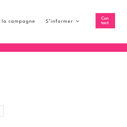
Con
à la campagne
S’informer
tact