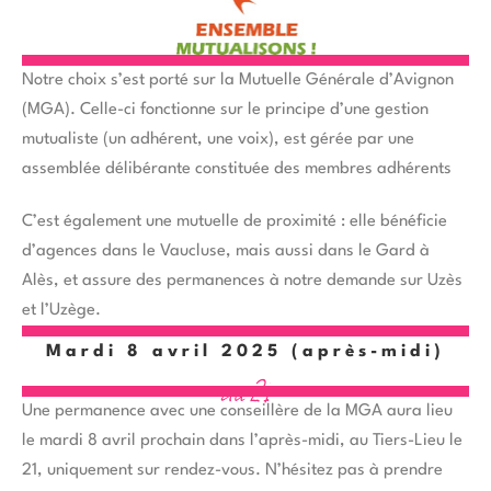
Notre choix s’est porté sur la Mutuelle Générale d’Avignon
(MGA). Celle-ci fonctionne sur le principe d’une gestion
mutualiste (un adhérent, une voix), est gérée par une
assemblée délibérante constituée des membres adhérents
de la mutuelle, n’effectue pas de placement en bourse et
C’est également une mutuelle de proximité : elle bénéficie
limite au maximum ses frais de communication afin d’éviter
d’agences dans le Vaucluse, mais aussi dans le Gard à
toute répercussion sur le montant des contrats.
Alès, et assure des permanences à notre demande sur Uzès
et l’Uzège.
Mardi 8 avril 2025 (après-midi)
a
u
2
1
Une permanence avec une conseillère de la MGA aura lieu
le mardi 8 avril prochain dans l’après-midi, au Tiers-Lieu le
21, uniquement sur rendez-vous. N’hésitez pas à prendre