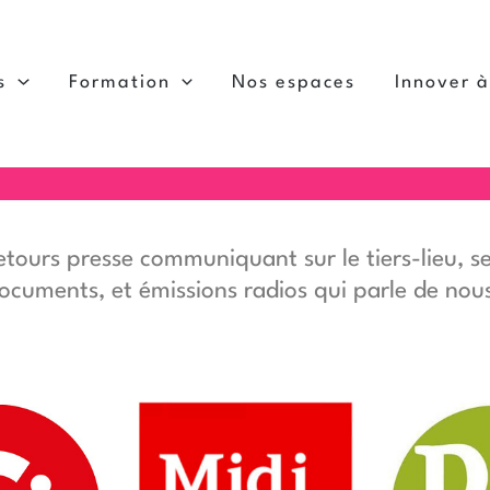
s
Formation
Nos espaces
Innover 
 retours presse communiquant sur le tiers-lieu, s
 documents, et émissions radios qui parle de nou
icerie
Le 21 organise