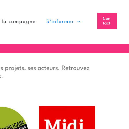
Con
à la campagne
S’informer
tact
es projets, ses acteurs. Retrouvez
s.
Le Projet Halles