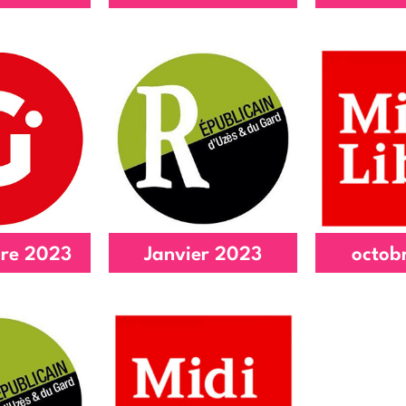
goasdoue
visite au tiers-
Nouvel
 au 21
lieu
de p
article
Lire l'article
Lire l
re 2023
Janvier 2023
octob
Le 21 vient en
pour le
aide sur le