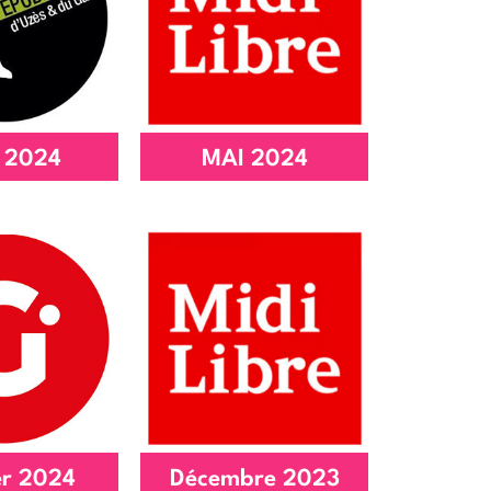
e Portes
Numériques
ertes
présenté
'article
Lire l'article
 2024
MAI 2024
Au bonheur des
expos
liens, naissance
uent en
d’un collectif
024
d’éducateurs
'article
Lire l'article
er 2024
Décembre 2023