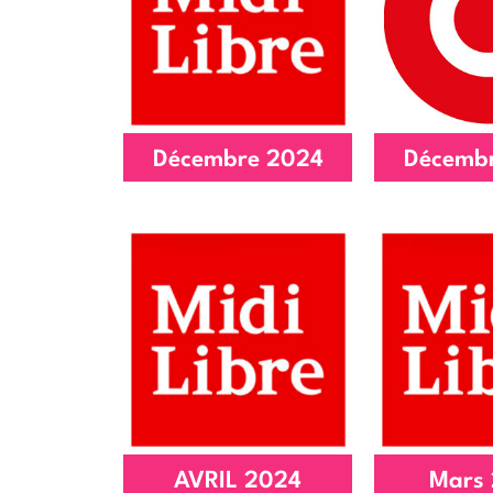
lieu de réponses
solidai
pour des besoins
ses p
qui...
avan
Lire l'article
Lire l'
Décembre 2024
Décemb
Le 21 à la
Le 21 a
hauteur de ses
TAF d
convictions
Lire l'
Lire l'article
AVRIL 2024
Mars