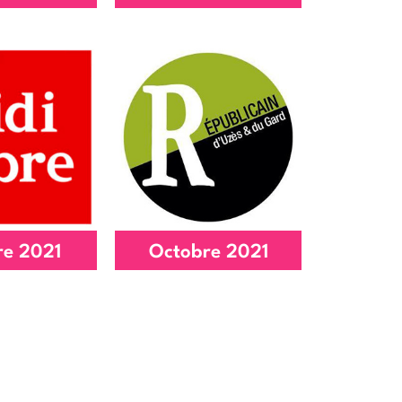
 espace
nouvel espace
artage
modulable
'article
Lire l'article
re 2021
Octobre 2021