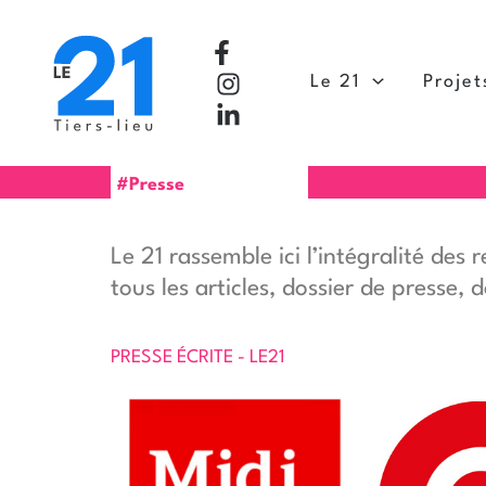
Aller
au
contenu
Le 21
Projet
#Presse
Le 21 rassemble ici l’intégralité des
tous les articles, dossier de presse,
PRESSE ÉCRITE - LE21
Nous sommes un
Une ép