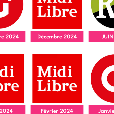
re ouvre
des animations
Journé
ortes
pour les
Ouv
t...
familles...
Lire l
article
Lire l'article
re 2024
Décembre 2024
JUIN
Une nouvelle
Les 
u salon
année riche en
contin
'Alès
actions
2
article
Lire l'article
Lire l
 2024
Février 2024
Janvi