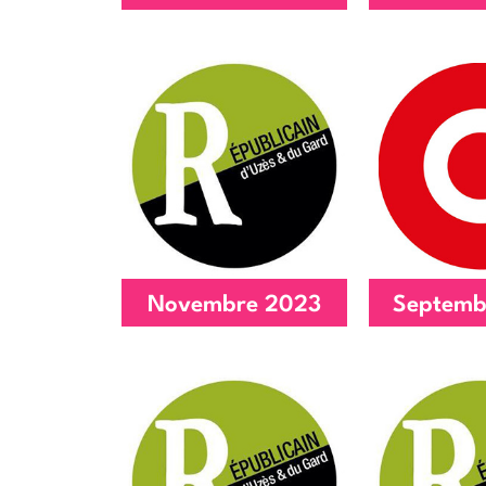
Une aide pour
Maëlla 
tous les parents
expose
Lire l'article
Lire l'
Novembre 2023
Septemb
aide contre la
Le 12 
fracture