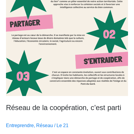
coopération,
c’est
parti
Réseau de la coopération, c’est parti
Entreprendre
,
Réseau
/
Le 21