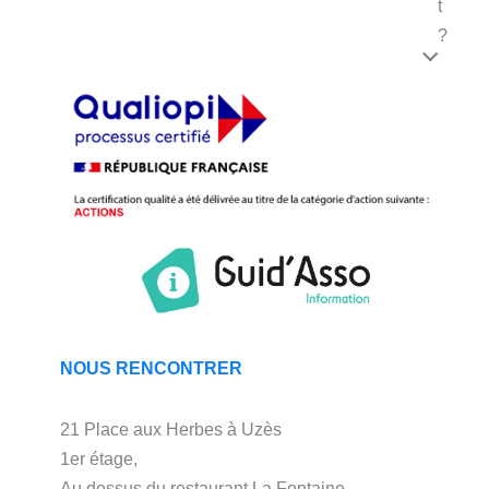
t
?
NOUS RENCONTRER
21 Place aux Herbes à Uzès
1er étage,
Au dessus du restaurant La Fontaine