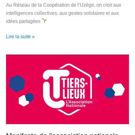
Au Réseau de la Coopération de l’Uzège, on croit aux
intelligences collectives, aux gestes solidaires et aux
idées partagées
Lire la suite »
Manifeste
de
l’association
nationale
des
Tiers-
lieux