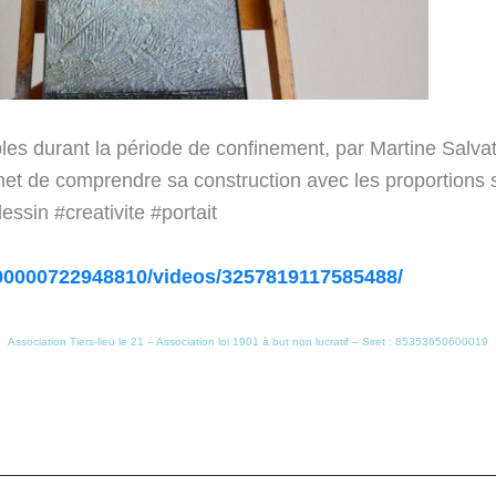
bles durant la période de confinement, par Martine Salva
met de comprendre sa construction avec les proportions s
ssin #creativite #portait
00000722948810/videos/3257819117585488/
Association Tiers-lieu le 21 – Association loi 1901 à but non lucratif – Siret : 85353650600019