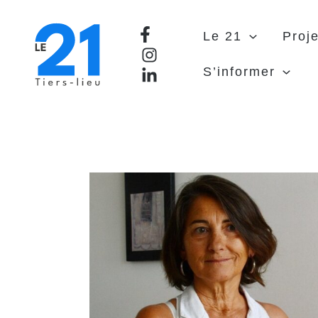
Aller
au
Le 21
Proje
contenu
S’informer