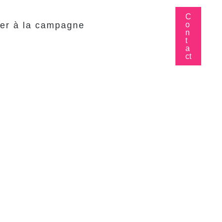
C
o
er à la campagne
n
t
a
ct