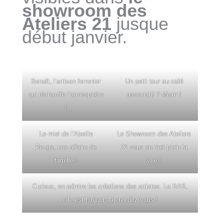
showroom des
Ateliers 21
jusque
début janvier.
Benoît, l’artisan ferronier
Un petit tour au café
qui réchauffe l’atmosphère
associatif ? Miam !
!
Le miel de l’Abeille
Le Showroom des Ateliers
Rouge, une affaire de
21 vous en met plein la
famille !
vue !
Curieux, on admire les créations des artistes. La BAB,
elle est toujours au rendez-vous !