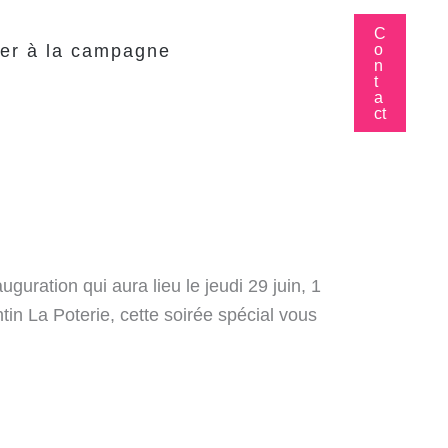
C
o
er à la campagne
n
t
a
ct
ration qui aura lieu le jeudi 29 juin, 1
tin La Poterie, cette soirée spécial vous