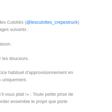
des Culottés (
@lesculottes_crepestruck
)
ages suivants :
aison.
r les douceurs.
ercice habituel d’approvisionnement en
 » uniquement.
il vous plait !» : Toute petite prise de
order ensemble le projet que porte