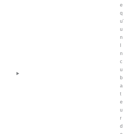
e
q
u'
u
n
I
n
c
u
b
a
t
e
u
r
d
e