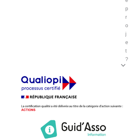
p
r
o
j
e
t
?