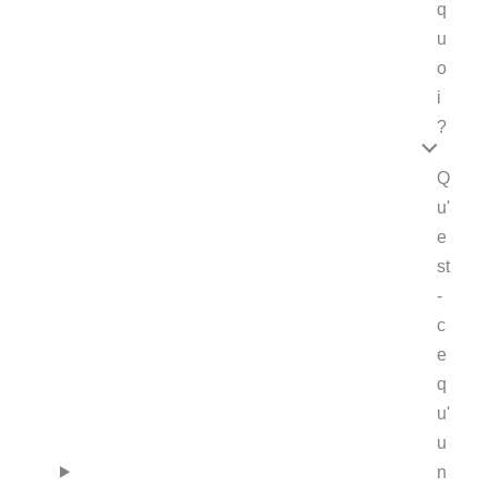
q
u
o
i
?
Q
u'
e
st
-
c
e
q
u'
u
n