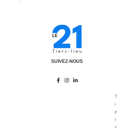
SUIVEZ-NOUS
T
i
e
r
s