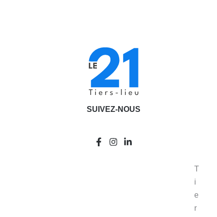
SUIVEZ-NOUS
T
i
e
r